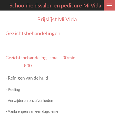
Schoonheidssalon en
pedicure
Mi Vida
Ga
direct
Prijslijst Mi Vida
naar
de
Gezichtsbehandelingen
hoofdinhoud
Gezichtsbehandeling ''small'' 30 min.
€30,-
- Reinigen van de huid
- Peeling
- Verwijderen onzuiverheden
- Aanbrengen van een dagcrème